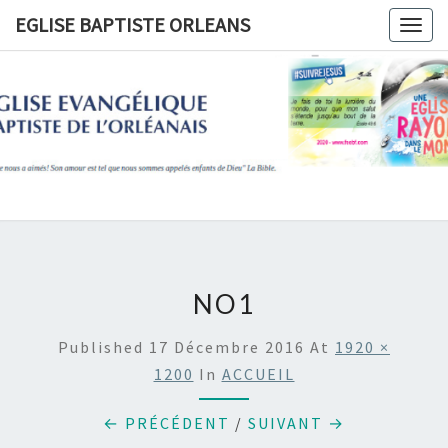
Skip
EGLISE BAPTISTE ORLEANS
Togg
to
navig
content
EGLISE
BAPTIST
ORLEANS
NO1
Published
17 Décembre 2016
At
1920 ×
1200
In
ACCUEIL
← PRÉCÉDENT
/
SUIVANT →