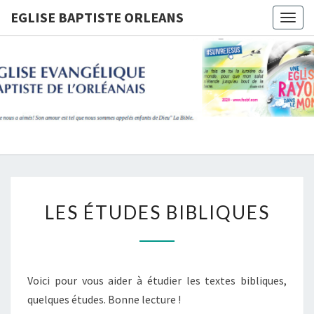
Skip
EGLISE BAPTISTE ORLEANS
Togg
to
navig
content
EGLISE
BAPTIST
ORLEANS
LES
LES ÉTUDES BIBLIQUES
ÉTUDES
BIBLIQUES
Voici pour vous aider à étudier les textes bibliques,
quelques études. Bonne lecture !