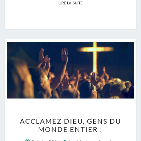
LIRE LA SUITE
LIRE LA SUITE
ACCLAMEZ
ACCLAMEZ DIEU, GENS DU
DIEU,
MONDE ENTIER !
GENS
DU