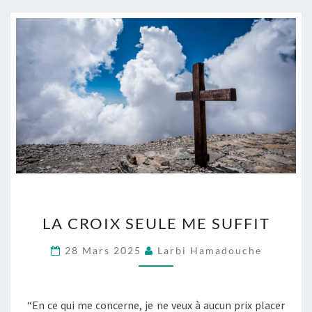
LA
LA CROIX SEULE ME SUFFIT
CROIX
SEULE
28 Mars 2025
Larbi Hamadouche
ME
SUFFIT
“En ce qui me concerne, je ne veux à aucun prix placer