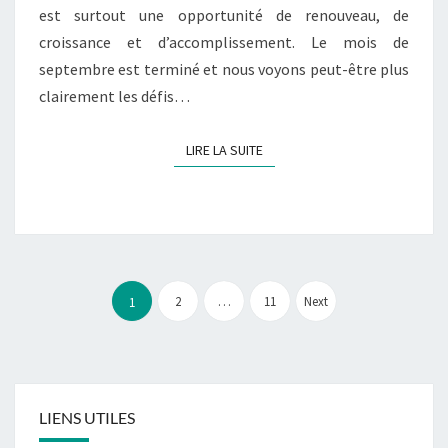
est surtout une opportunité de renouveau, de
croissance et d’accomplissement. Le mois de
septembre est terminé et nous voyons peut-être plus
clairement les défis…
LIRE LA SUITE
LIRE LA SUITE
Pagination
des
2
…
11
Next
1
publications
LIENS UTILES