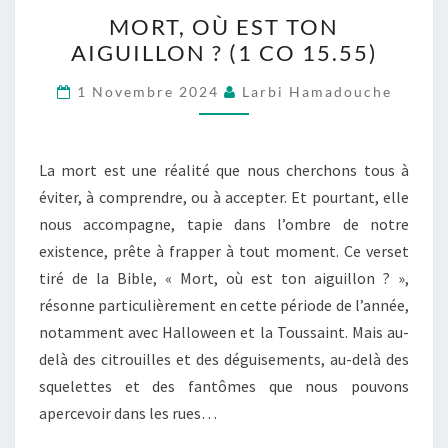
MORT,
MORT, OÙ EST TON
OÙ
AIGUILLON ? (1 CO 15.55)
EST
TON
1 Novembre 2024
Larbi Hamadouche
AIGUILLON
?
(1
La mort est une réalité que nous cherchons tous à
CO
éviter, à comprendre, ou à accepter. Et pourtant, elle
15.55)
nous accompagne, tapie dans l’ombre de notre
existence, prête à frapper à tout moment. Ce verset
tiré de la Bible, « Mort, où est ton aiguillon ? »,
résonne particulièrement en cette période de l’année,
notamment avec Halloween et la Toussaint. Mais au-
delà des citrouilles et des déguisements, au-delà des
squelettes et des fantômes que nous pouvons
apercevoir dans les rues…