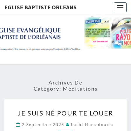
Skip
EGLISE BAPTISTE ORLEANS
Togg
to
navig
content
EGLISE
BAPTIST
ORLEANS
Archives De
Category:
Méditations
JE
JE SUIS NÉ POUR TE LOUER
SUIS
NÉ
2 Septembre 2025
Larbi Hamadouche
POUR