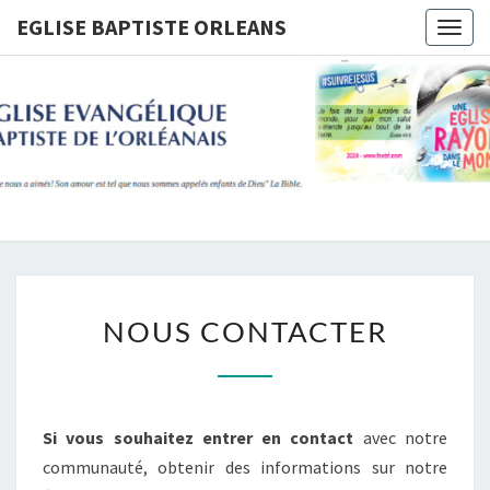
Skip
EGLISE BAPTISTE ORLEANS
Togg
to
navig
content
EGLISE
BAPTIST
ORLEANS
NOUS
NOUS CONTACTER
CONTACTER
Si vous souhaitez entrer en contact
avec notre
communauté, obtenir des informations sur notre