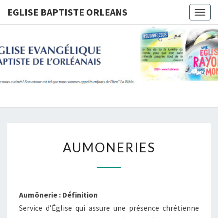
Skip
EGLISE BAPTISTE ORLEANS
Togg
to
navig
content
EGLISE
BAPTIST
ORLEANS
AUMONERIES
AUMONERIES
Aumônerie : Définition
Service d’Église qui assure une présence chrétienne