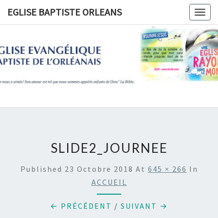
Skip
EGLISE BAPTISTE ORLEANS
Togg
to
navig
content
EGLISE
BAPTIST
ORLEANS
SLIDE2_JOURNEE
Published
23 Octobre 2018
At
645 × 266
In
ACCUEIL
← PRÉCÉDENT
/
SUIVANT →