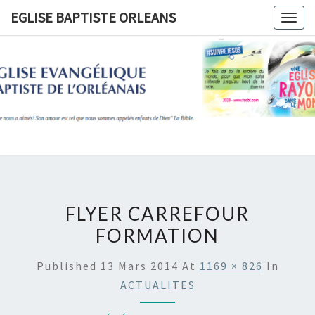
Skip
EGLISE BAPTISTE ORLEANS
Togg
to
navig
content
EGLISE
BAPTIST
ORLEANS
FLYER CARREFOUR
FORMATION
Published
13 Mars 2014
At
1169 × 826
In
ACTUALITES