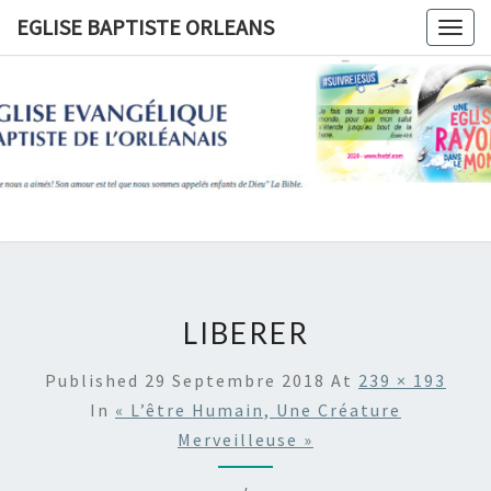
Skip
EGLISE BAPTISTE ORLEANS
Togg
to
navig
content
EGLISE
BAPTIST
ORLEANS
LIBERER
Published
29 Septembre 2018
At
239 × 193
In
« L’être Humain, Une Créature
Merveilleuse »