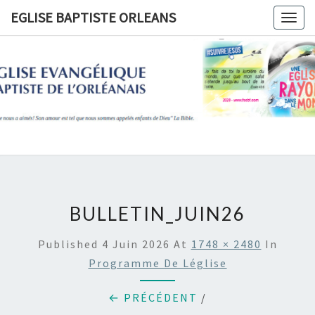
Skip
EGLISE BAPTISTE ORLEANS
Togg
to
navig
content
EGLISE
BAPTIST
ORLEANS
BULLETIN_JUIN26
Published
4 Juin 2026
At
1748 × 2480
In
Programme De Léglise
← PRÉCÉDENT
/