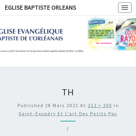
Skip
EGLISE BAPTISTE ORLEANS
Togg
to
navig
content
EGLISE
BAPTIST
ORLEANS
TH
Published
28 Mars 2021
At
212 × 300
In
Saint-Exupéry Et L’art Des Petits Pas
/