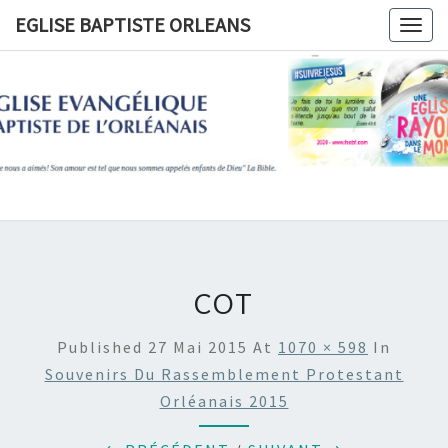
Skip
EGLISE BAPTISTE ORLEANS
Togg
to
navig
content
EGLISE
BAPTIST
ORLEANS
COT
Published
27 Mai 2015
At
1070 × 598
In
Souvenirs Du Rassemblement Protestant
Orléanais 2015