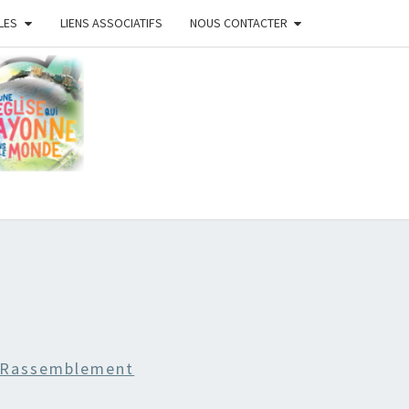
LES
LIENS ASSOCIATIFS
NOUS CONTACTER
ISE
ISTE
ANS
 Rassemblement