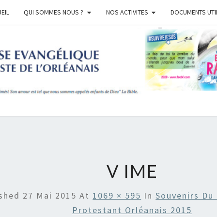
EIL
QUI SOMMES NOUS ?
NOS ACTIVITES
DOCUMENTS UTI
EGL
BAPT
ORLE
V IME
ished
27 Mai 2015
At
1069 × 595
In
Souvenirs Du
Protestant Orléanais 2015