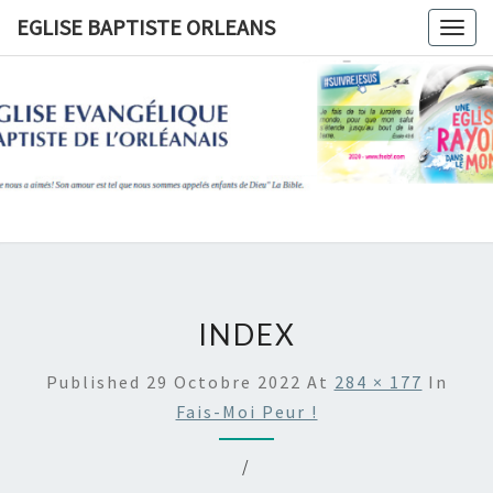
Skip
EGLISE BAPTISTE ORLEANS
Togg
to
navig
content
EGLISE
BAPTIST
ORLEANS
INDEX
Published
29 Octobre 2022
At
284 × 177
In
Fais-Moi Peur !
/