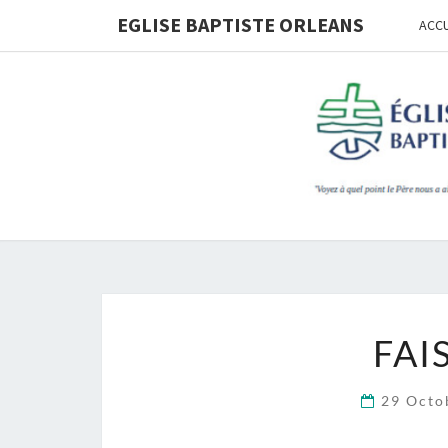
Skip
EGLISE BAPTISTE ORLEANS
ACCU
to
content
FAI
29 Octo