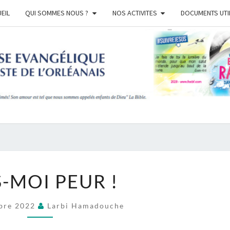
EIL
QUI SOMMES NOUS ?
NOS ACTIVITES
DOCUMENTS UTI
EGL
BAPT
ORLE
FAIS-
S-MOI PEUR !
MOI
PEUR
bre 2022
Larbi Hamadouche
!