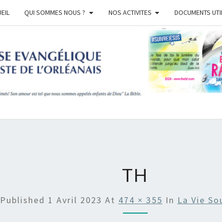
EIL
QUI SOMMES NOUS ?
NOS ACTIVITES
DOCUMENTS UTI
EGL
BAPT
ORLE
TH
Published
1 Avril 2023
At
474 × 355
In
La Vie So