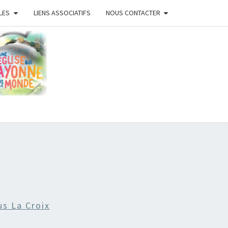
LES
LIENS ASSOCIATIFS
NOUS CONTACTER
ISE
ISTE
ANS
us La Croix