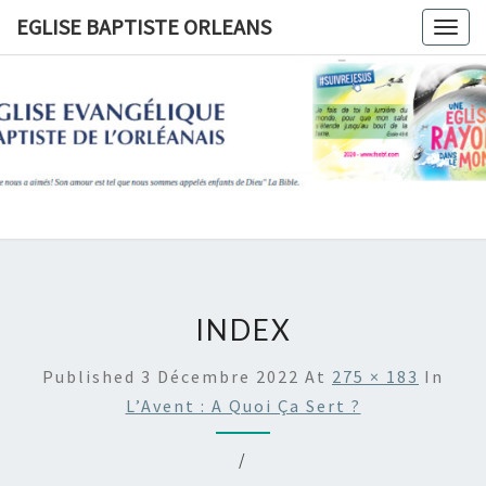
Skip
EGLISE BAPTISTE ORLEANS
Togg
to
navig
content
EGLISE
BAPTIST
ORLEANS
INDEX
Published
3 Décembre 2022
At
275 × 183
In
L’Avent : A Quoi Ça Sert ?
/