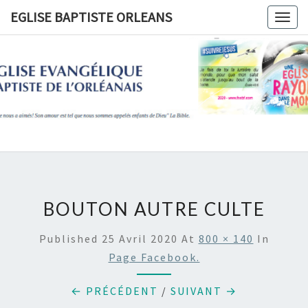
Skip
EGLISE BAPTISTE ORLEANS
Togg
to
navig
content
EGLISE
BAPTIST
ORLEANS
BOUTON AUTRE CULTE
Published
25 Avril 2020
At
800 × 140
In
Page Facebook.
← PRÉCÉDENT
/
SUIVANT →