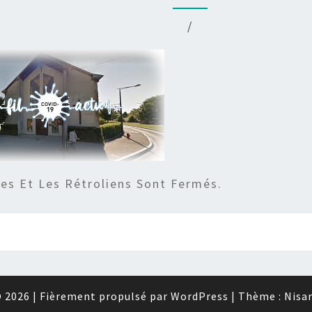
/
s Et Les Rétroliens Sont Fermés.
 2026
|
Fièrement propulsé par
WordPress
|
Thème :
Nisa