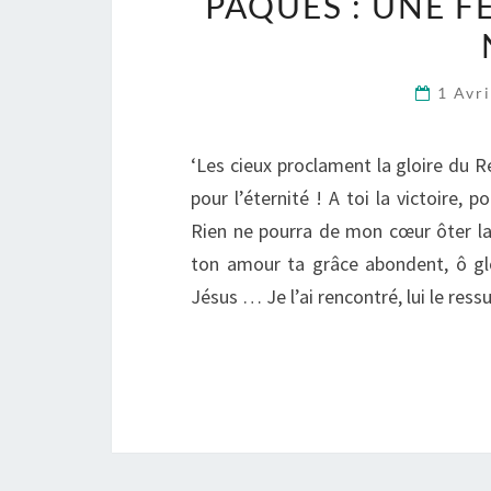
PÂQUES : UNE 
1 Avr
‘Les cieux proclament la gloire du Res
pour l’éternité ! A toi la victoire, p
Rien ne pourra de mon cœur ôter la 
ton amour ta grâce abondent, ô glor
Jésus … Je l’ai rencontré, lui le ress