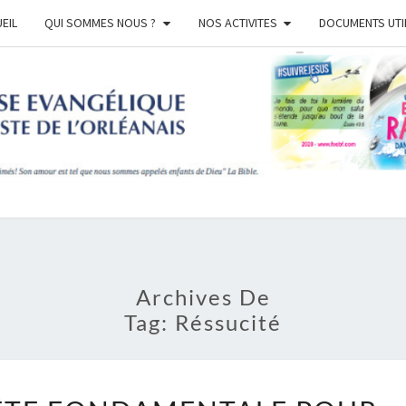
EIL
QUI SOMMES NOUS ?
NOS ACTIVITES
DOCUMENTS UTI
EGL
BAPT
ORLE
Archives De
Tag:
Réssucité
PÂQUES :