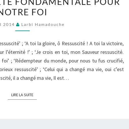
FÊTE FONDAMENTALE POUR
UNE
NOTRE FOI
FÊTE
FONDAMENTALE
il 2014
Larbi Hamadouche
POUR
NOTRE
suscité’ ; ‘A toi la gloire, ô Ressuscité ! A toi la victoire,
FOI
our l’éternité !’ ; ‘Je crois en toi, mon Sauveur ressuscité.
foi’ ; ‘Rédempteur du monde, pour nous tu fus crucifié,
ieux ressuscité’ ; ‘Celui qui a changé ma vie, oui c’est
uscité, il a changé ma vie, Il est…
LIRE LA SUITE
LIRE LA SUITE