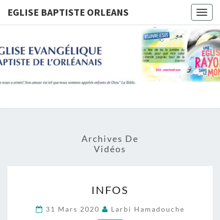
Skip
EGLISE BAPTISTE ORLEANS
Togg
to
navig
content
EGLISE
BAPTIST
ORLEANS
Archives De
Vidéos
INFOS
INFOS
31 Mars 2020
Larbi Hamadouche