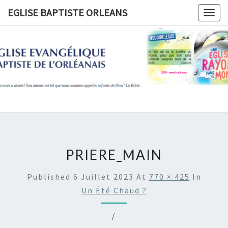
Skip
EGLISE BAPTISTE ORLEANS
Togg
to
navig
content
EGLISE
BAPTIST
ORLEANS
PRIERE_MAIN
Published
6 Juillet 2023
At
770 × 425
In
Un Été Chaud ?
/