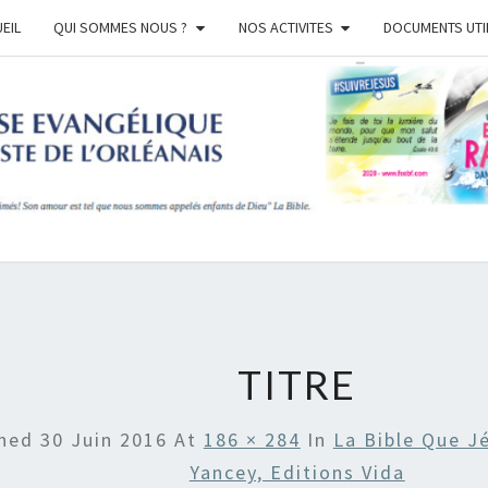
EIL
QUI SOMMES NOUS ?
NOS ACTIVITES
DOCUMENTS UTI
EGL
BAPT
ORLE
TITRE
shed
30 Juin 2016
At
186 × 284
In
La Bible Que Jé
Yancey, Editions Vida