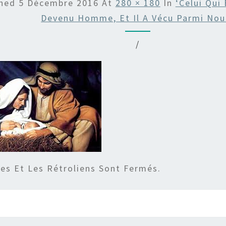
shed
5 Décembre 2016
At
280 × 180
In
‘Celui Qui
Devenu Homme, Et Il A Vécu Parmi Nou
/
s Et Les Rétroliens Sont Fermés.