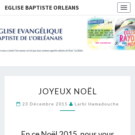
Skip
EGLISE BAPTISTE ORLEANS
Togg
to
navig
content
EGLISE
BAPTIST
ORLEANS
JOYEUX
JOYEUX NOËL
NOËL
23 Décembre 2015
Larbi Hamadouche
En ce Noël 2015, nous vous