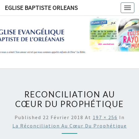
Skip
EGLISE BAPTISTE ORLEANS
Togg
to
navig
content
EGLISE
BAPTIST
ORLEANS
RECONCILIATION AU
CŒUR DU PROPHÉTIQUE
Published
22 Février 2018
At
197 × 256
In
La Réconciliation Au Cœur Du Prophétique