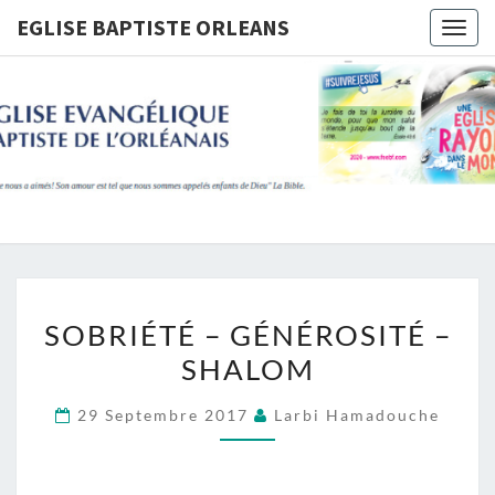
Skip
EGLISE BAPTISTE ORLEANS
Togg
to
navig
content
EGLISE
BAPTIST
ORLEANS
SOBRIÉTÉ
SOBRIÉTÉ – GÉNÉROSITÉ –
–
SHALOM
GÉNÉROSITÉ
–
29 Septembre 2017
Larbi Hamadouche
SHALOM