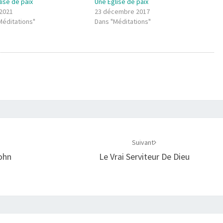
lise de paix
Une Eglise de paix
 2021
23 décembre 2017
Méditations"
Dans "Méditations"
Suivant
ohn
Le Vrai Serviteur De Dieu