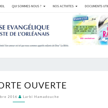
EIL
QUI SOMMES NOUS ?
NOS ACTIVITES
DOCUMENTS UTI
EGL
BAPT
ORLE
UNE
ORTE OUVERTE
PORTE
OUVERTE
bre 2016
Larbi Hamadouche