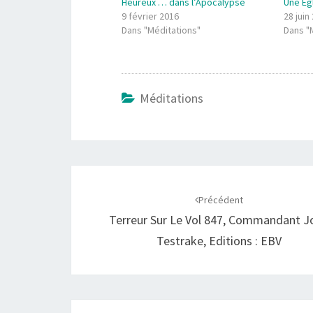
Heureux … dans l’Apocalypse
Une Eg
9 février 2016
28 juin
Dans "Méditations"
Dans "
Méditations
Navigation
d'article
Précédent
Terreur Sur Le Vol 847, Commandant J
Testrake, Editions : EBV