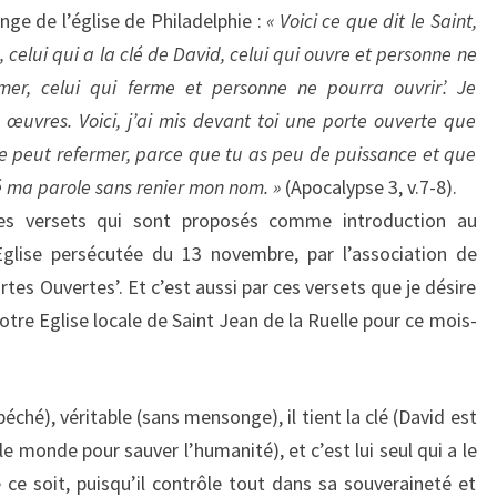
’ange de l’église de Philadelphie :
« Voici ce que dit le Saint,
e, celui qui a la clé de David, celui qui ouvre et personne ne
mer, celui qui ferme et personne ne pourra ouvrir’. Je
 œuvres. Voici, j’ai mis devant toi une porte ouverte que
e peut refermer, parce que tu as peu de puissance et que
é ma parole sans renier mon nom. »
(Apocalypse 3, v.7-8).
es versets qui sont proposés comme introduction au
’Eglise persécutée du 13 novembre, par l’association de
tes Ouvertes’. Et c’est aussi par ces versets que je désire
notre Eglise locale de Saint Jean de la Ruelle pour ce mois-
péché), véritable (sans mensonge), il tient la clé (David est
le monde pour sauver l’humanité), et c’est lui seul qui a le
 ce soit, puisqu’il contrôle tout dans sa souveraineté et