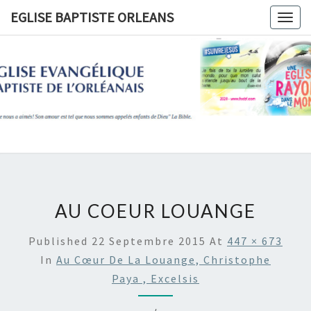
Skip
EGLISE BAPTISTE ORLEANS
Togg
to
navig
content
EGLISE
BAPTIST
ORLEANS
AU COEUR LOUANGE
Published
22 Septembre 2015
At
447 × 673
In
Au Cœur De La Louange, Christophe
Paya , Excelsis