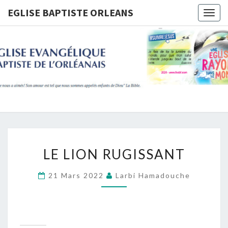
Skip
EGLISE BAPTISTE ORLEANS
Togg
to
navig
content
EGLISE
BAPTIST
ORLEANS
LE
LE LION RUGISSANT
LION
RUGISSANT
21 Mars 2022
Larbi Hamadouche